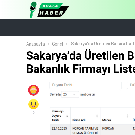
Sakarya’da Üretilen Baharatta Ta
Anasayfa
Genel
Sakarya’da Üretilen Ba
Bakanlık Firmayı List
0