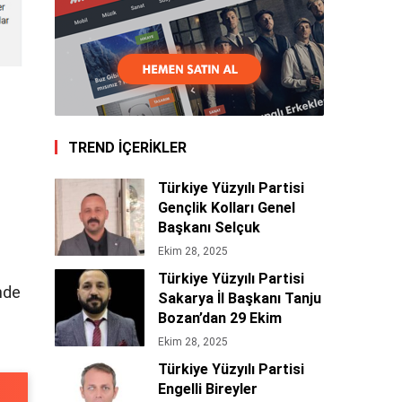
TREND İÇERİKLER
Türkiye Yüzyılı Partisi
ı
Gençlik Kolları Genel
Başkanı Selçuk
Bakır’dan 29 Ekim
Ekim 28, 2025
Cumhuriyet Bayramı
Türkiye Yüzyılı Partisi
Mesajı 🇹🇷
nde
Sakarya İl Başkanı Tanju
Bozan’dan 29 Ekim
Cumhuriyet Bayramı
Ekim 28, 2025
Mesajı 🇹🇷
Türkiye Yüzyılı Partisi
Engelli Bireyler