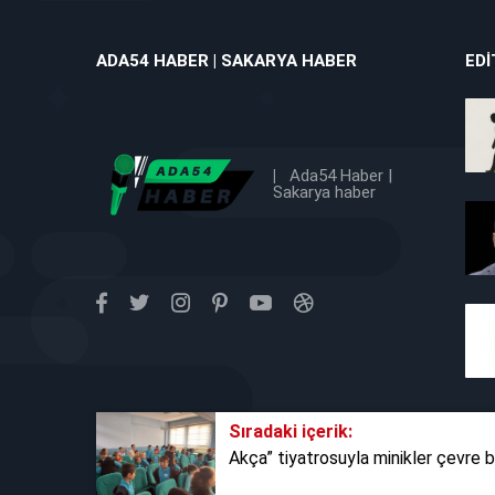
ADA54 HABER | SAKARYA HABER
EDI
|
Ada54 Haber |
Sakarya haber
Sıradaki içerik:
Akça” tiyatrosuyla minikler çevre bi