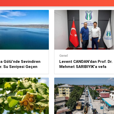
Genel
a Gölü’nde Sevindiren
Levent CANDAN’dan Prof. Dr.
e: Su Seviyesi Geçen
Mehmet SARIBIYIK’a vefa
re 11 Santimetre
ziyareti