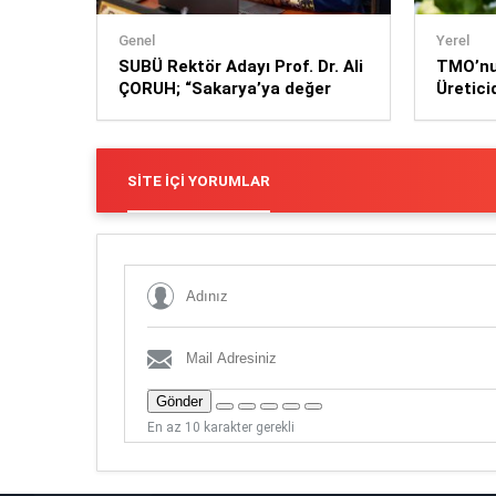
Genel
Yerel
SUBÜ Rektör Adayı Prof. Dr. Ali
TMO’nun
ÇORUH; “Sakarya’ya değer
Üretici
katan bir üniversite inşa
Yeniden
etmek istiyorum”
SITE İÇI YORUMLAR
Gönder
En az 10 karakter gerekli