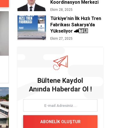
Koordinasyon Merkezi
Başkanı Orhan
Ekim 28, 2025
Ertürk’ten Siyasi Mesaj
Türkiye’nin İlk Hızlı Tren
Niteliğinde 29 Ekim
Fabrikası Sakarya’da
Cumhuriyet Bayramı
Yükseliyor 🚄🇹🇷
Kutlaması 🇹🇷
Ekim 27, 2025
Bültene Kaydol
Anında Haberdar Ol !
ABONELİK OLUŞTUR