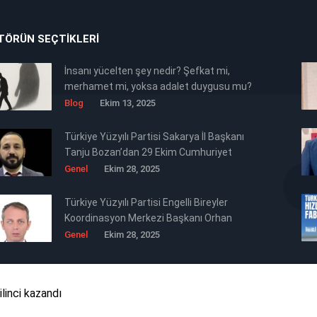
TÖRÜN SEÇTIKLERI
İnsanı yücelten şey nedir? Şefkat mi,
merhamet mi, yoksa adalet duygusu mu?
Blog
Ekim 13, 2025
Türkiye Yüzyılı Partisi Sakarya İl Başkanı
Tanju Bozan’dan 29 Ekim Cumhuriyet
Bayramı Mesajı 🇹🇷
Genel
Ekim 28, 2025
Türkiye Yüzyılı Partisi Engelli Bireyler
Koordinasyon Merkezi Başkanı Orhan
Ertürk’ten Siyasi Mesaj Niteliğinde 29
Genel
Ekim 28, 2025
Ekim Cumhuriyet Bayramı Kutlaması 🇹🇷
linci kazandı
Tüm Hakkı Saklıdır © 2025 TB Haber Medya