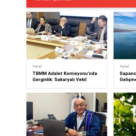
Yerel
Yerel
TBMM Adalet Komisyonu’nda
Sapanc
Gerginlik: Sakaryalı Vekil
Gelişm
Bülbül ile İYİ Partili Dalgın
Yıla Gö
Arasında Tartışma
Yüksek