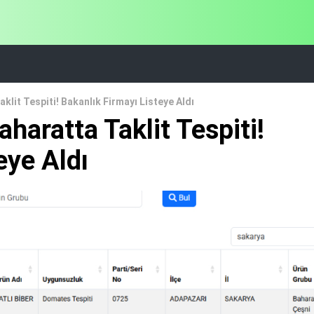
klit Tespiti! Bakanlık Firmayı Listeye Aldı
haratta Taklit Tespiti!
eye Aldı