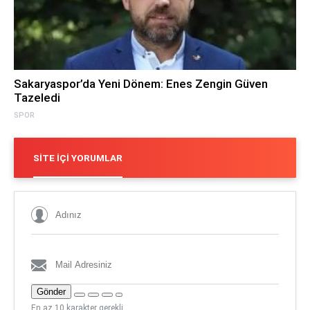
Sakaryaspor’da Yeni Dönem: Enes Zengin Güven
Tazeledi
SPOR
SITE İÇI YORUMLAR
Gönder
En az 10 karakter gerekli