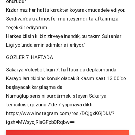
onurudur.
Kızlarımız her hafta karakter koyarak mücadele ediyor.
Serdivan’daki atmosfer muhteşemdi, taraftarımıza
teşekkür ediyorum.
Herkes bilsin ki biz zirveye inandık, bu takım Sultanlar
Ligi yolunda emin adımlarla ilerliyor.”
GÖZLER 7. HAFTADA
Sakarya Voleybol, ligin 7. haftasında deplasmanda
Karayolları ekibine konuk olacak.8 Kasım saat 13:00’de
başlayacak karşılaşma da
Namağlup serisini sürdürmek isteyen Sakarya
temsilcisi, gözünü 7’de 7 yapmaya dikti.
https://www.instagram.com/reel/DQjgxKGjDlJ/?
igsh=MWsycjRlaGFpbDRqbw==