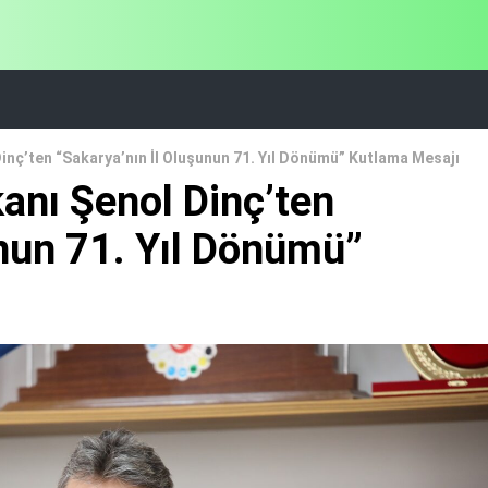
inç’ten “Sakarya’nın İl Oluşunun 71. Yıl Dönümü” Kutlama Mesajı
anı Şenol Dinç’ten
unun 71. Yıl Dönümü”