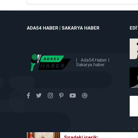
ADA54 HABER | SAKARYA HABER
EDI
|
Ada54 Haber |
Sakarya haber
Sıradaki içerik: