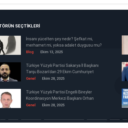
TÖRÜN SEÇTIKLERI
İnsanı yücelten şey nedir? Şefkat mi,
merhamet mi, yoksa adalet duygusu mu?
Blog
Ekim 13, 2025
Türkiye Yüzyılı Partisi Sakarya İl Başkanı
Tanju Bozan’dan 29 Ekim Cumhuriyet
Bayramı Mesajı 🇹🇷
Genel
Ekim 28, 2025
Türkiye Yüzyılı Partisi Engelli Bireyler
Koordinasyon Merkezi Başkanı Orhan
Ertürk’ten Siyasi Mesaj Niteliğinde 29
Genel
Ekim 28, 2025
Ekim Cumhuriyet Bayramı Kutlaması 🇹🇷