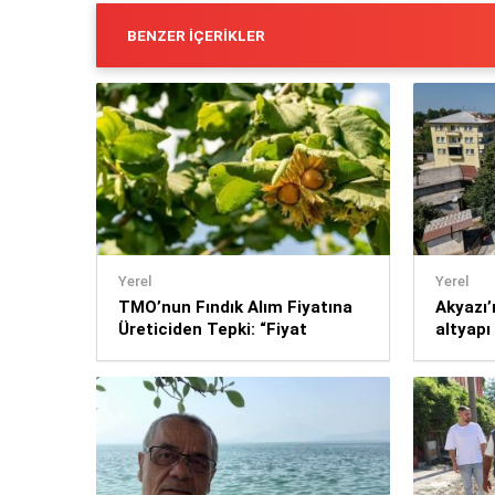
BENZER İÇERIKLER
Yerel
Yerel
TMO’nun Fındık Alım Fiyatına
Akyazı’
Üreticiden Tepki: “Fiyat
altyapı
Yeniden Değerlendirilmeli”
çalışma