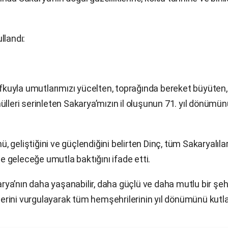
llandı:
 ufkuyla umutlarımızı yücelten, toprağında bereket büyüten,
gönülleri serinleten Sakarya’mızın il oluşunun 71. yıl dönümü
geliştiğini ve güçlendiğini belirten Dinç, tüm Sakaryalılar
de geleceğe umutla baktığını ifade etti.
ya’nın daha yaşanabilir, daha güçlü ve daha mutlu bir şeh
rini vurgulayarak tüm hemşehrilerinin yıl dönümünü kutla