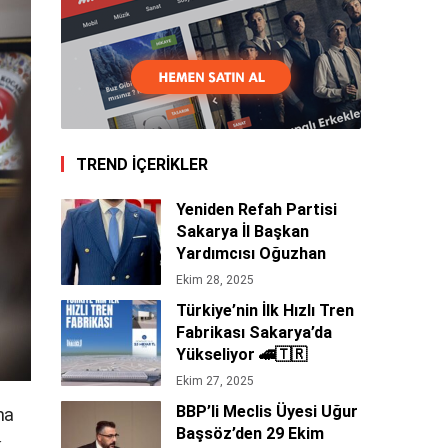
TREND İÇERİKLER
Yeniden Refah Partisi
Sakarya İl Başkan
Yardımcısı Oğuzhan
Tepe’den 29 Ekim
Ekim 28, 2025
Cumhuriyet Bayramı
Türkiye’nin İlk Hızlı Tren
Mesajı 🇹🇷
Fabrikası Sakarya’da
Yükseliyor 🚄🇹🇷
Ekim 27, 2025
BBP’li Meclis Üyesi Uğur
ma
Başsöz’den 29 Ekim
k