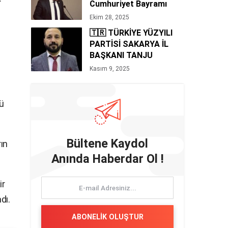
Cumhuriyet Bayramı
Mesajı 🇹🇷
Ekim 28, 2025
🇹🇷 TÜRKİYE YÜZYILI
PARTİSİ SAKARYA İL
BAŞKANI TANJU
BOZAN’DAN 10 KASIM
Kasım 9, 2025
MESAJI
nü
Bültene Kaydol
ın
Anında Haberdar Ol !
ir
dı.
ABONELİK OLUŞTUR