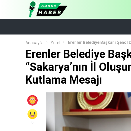
Erenler Belediye Başkanı Şenol D
Anasayfa
Yerel
Erenler Belediye Başk
“Sakarya’nın İl Oluş
Kutlama Mesajı
0