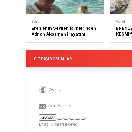
Yerel
Yerel
Erenler’in Sevilen İsimlerinden
ERENLE
Adnan Akosman Hayatını
KESMİ
Kaybett
SITE İÇI YORUMLAR
Gönder
En az 10 karakter gerekli