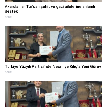
Akarslanlar Tur’dan şehit ve gazi ailelerine anlamlı
destek
GENEL
Türkiye Yüzyılı Partisi’nde Necmiye Kılıç’a Yeni Görev
GENEL