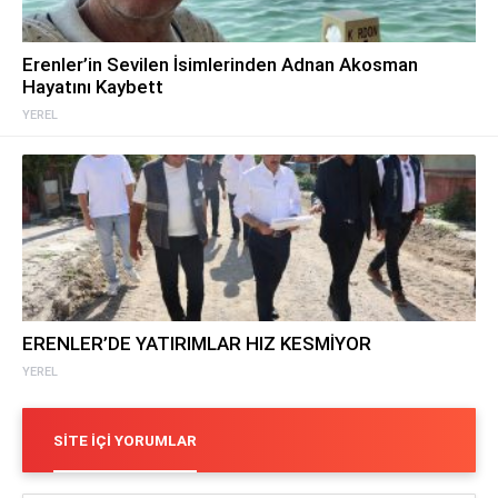
Erenler’in Sevilen İsimlerinden Adnan Akosman
Hayatını Kaybett
YEREL
ERENLER’DE YATIRIMLAR HIZ KESMİYOR
YEREL
SITE İÇI YORUMLAR