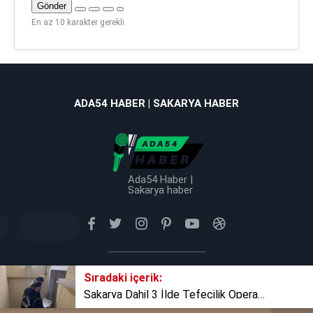
Gönder
En az 10 karakter gerekli
ADA54 HABER | SAKARYA HABER
Ada54 Haber |
Sakarya haber
Sıradaki içerik:
Tüm Hakkı Saklıdır © 2025 TB Haber Medya
Sakarya Dahil 3 İlde Tefecilik Operasyonu: 21 Gözaltı