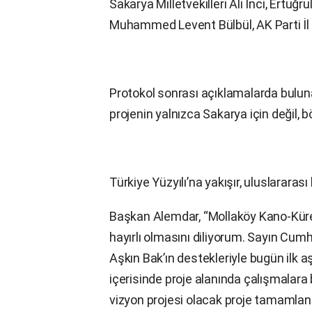
Sakarya Milletvekilleri Ali İnci, Ertu
Muhammed Levent Bülbül, AK Parti İl 
Protokol sonrası açıklamalarda bulu
projenin yalnızca Sakarya için değil, bö
Türkiye Yüzyılı’na yakışır, uluslararası 
Başkan Alemdar, “Mollaköy Kano-Kürek
hayırlı olmasını diliyorum. Sayın Cu
Aşkın Bak’ın destekleriyle bugün ilk a
içerisinde proje alanında çalışmalara
vizyon projesi olacak proje tamamlandı