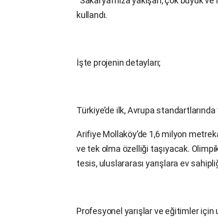
“Sakarya’mıza yakışan, çok büyük ve m
kullandı.
İşte projenin detayları;
Türkiye’de ilk, Avrupa standartlarında
Arifiye Mollaköy’de 1,6 milyon metreka
ve tek olma özelliği taşıyacak. Olimp
tesis, uluslararası yarışlara ev sahip
Profesyonel yarışlar ve eğitimler için