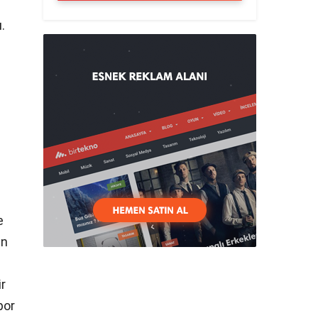
.
e
an
ir
por