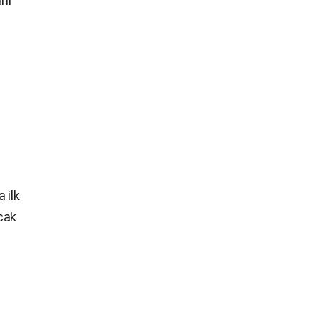
ini
 ilk
acak