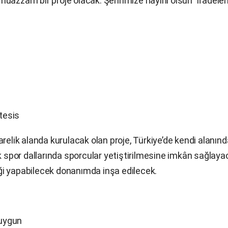
uazzam bir proje olacak. Şehrimize hayırlı olsun” ifadeler
 tesis
relik alanda kurulacak olan proje, Türkiye’de kendi alanında
ik spor dallarında sporcular yetiştirilmesine imkân sağlay
liği yapabilecek donanımda inşa edilecek.
 uygun