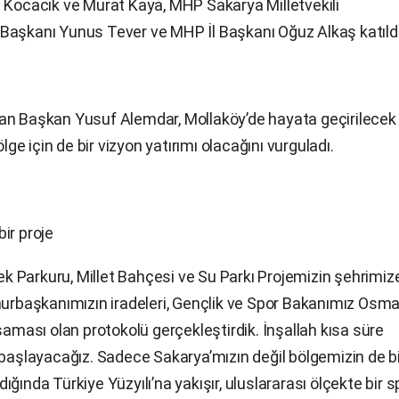
ğrul Kocacık ve Murat Kaya, MHP Sakarya Milletvekili
Başkanı Yunus Tever ve MHP İl Başkanı Oğuz Alkaş katıldı
nan Başkan Yusuf Alemdar, Mollaköy’de hayata geçirilecek
lge için de bir vizyon yatırımı olacağını vurguladı.
bir proje
 Parkuru, Millet Bahçesi ve Su Parkı Projemizin şehrimiz
mhurbaşkanımızın iradeleri, Gençlik ve Spor Bakanımız Osm
şaması olan protokolü gerçekleştirdik. İnşallah kısa süre
 başlayacağız. Sadece Sakarya’mızın değil bölgemizin de b
ğında Türkiye Yüzyılı’na yakışır, uluslararası ölçekte bir s