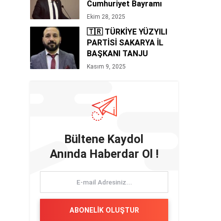
Cumhuriyet Bayramı
Mesajı 🇹🇷
Ekim 28, 2025
🇹🇷 TÜRKİYE YÜZYILI
PARTİSİ SAKARYA İL
BAŞKANI TANJU
BOZAN’DAN 10 KASIM
Kasım 9, 2025
MESAJI
Bültene Kaydol
Anında Haberdar Ol !
ABONELİK OLUŞTUR