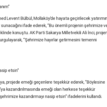
anım”
ed Levent Bülbül, Mollaköy’de hayata geçirilecek yatırımı
 sunacağını ifade ederek, “Bu önemli projenin şehrimize v
klinde konuştu. AK Parti Sakarya Milletvekili Ali İnci, proje
urgulayarak, “Şehrimize hayırlar getirmesini temenni
sip etsin”
aya, projede emeği geçenlere teşekkür ederek, “Böylesine
ya’ya kazandırılmasında emeği olan herkese teşekkür
ehrimize kazandırmayı nasip etsin” ifadelerini kullandı.