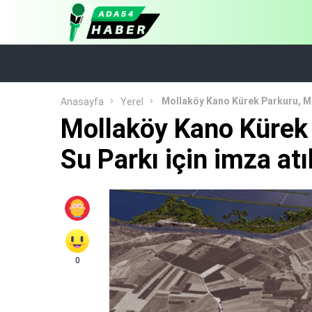
Mollaköy Kano Kürek Parkuru, Mil
Anasayfa
Yerel
Mollaköy Kano Kürek 
Su Parkı için imza atı
0