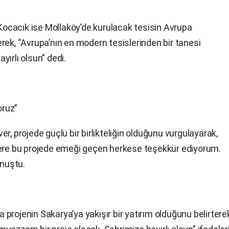
l Kocacık ise Mollaköy’de kurulacak tesisin Avrupa
rek, “Avrupa’nın en modern tesislerinden bir tanesi
ırlı olsun” dedi.
oruz”
r, projede güçlü bir birlikteliğin olduğunu vurgulayarak,
e bu projede emeği geçen herkese teşekkür ediyorum.
onuştu.
projenin Sakarya’ya yakışır bir yatırım olduğunu belirterek