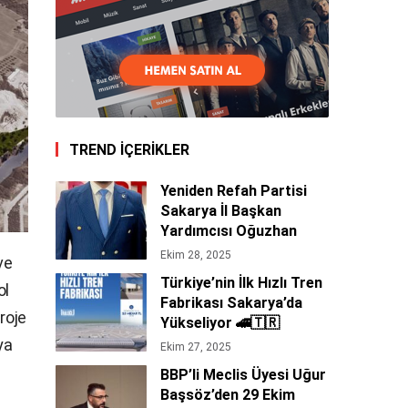
TREND İÇERİKLER
Yeniden Refah Partisi
Sakarya İl Başkan
Yardımcısı Oğuzhan
Tepe’den 29 Ekim
Ekim 28, 2025
ve
Cumhuriyet Bayramı
Türkiye’nin İlk Hızlı Tren
ol
Mesajı 🇹🇷
Fabrikası Sakarya’da
roje
Yükseliyor 🚄🇹🇷
ya
Ekim 27, 2025
BBP’li Meclis Üyesi Uğur
Başsöz’den 29 Ekim