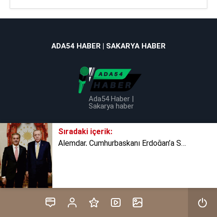
ADA54 HABER | SAKARYA HABER
Ada54 Haber |
Sakarya haber
Sıradaki içerik:
Alemdar, Cumhurbaşkanı Erdoğan’a Sakarya’daki projeleri anlattı
Tüm Hakkı Saklıdır © 2025 TB Haber Medya