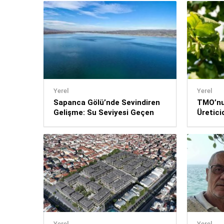
Yerel
Yerel
Sapanca Gölü’nde Sevindiren
TMO’nun
Gelişme: Su Seviyesi Geçen
Üretici
Yıla Göre 11 Santimetre
Yeniden
Yüksek
Yerel
Yerel