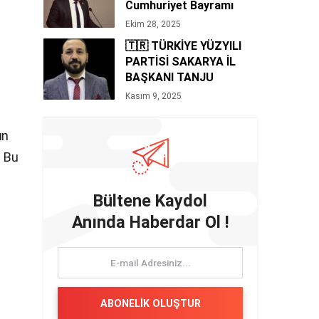
Cumhuriyet Bayramı
Mesajı 🇹🇷
Ekim 28, 2025
🇹🇷 TÜRKİYE YÜZYILI
PARTİSİ SAKARYA İL
BAŞKANI TANJU
BOZAN’DAN 10 KASIM
Kasım 9, 2025
MESAJI
ın
. Bu
Bültene Kaydol
Anında Haberdar Ol !
ABONELİK OLUŞTUR