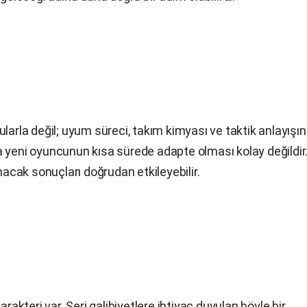
larla değil; uyum süreci, takım kimyası ve taktik anlayışın
a yeni oyuncunun kısa sürede adapte olması kolay değildir
cak sonuçları doğrudan etkileyebilir.
arakteri var. Seri galibiyetlere ihtiyaç duyulan böyle bir