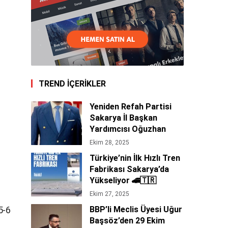
TREND İÇERİKLER
Yeniden Refah Partisi
Sakarya İl Başkan
Yardımcısı Oğuzhan
Tepe’den 29 Ekim
Ekim 28, 2025
Cumhuriyet Bayramı
Türkiye’nin İlk Hızlı Tren
Mesajı 🇹🇷
Fabrikası Sakarya’da
Yükseliyor 🚄🇹🇷
Ekim 27, 2025
5-6
BBP’li Meclis Üyesi Uğur
Başsöz’den 29 Ekim