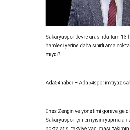
Sakaryaspor devre arasında tam 13 fut
hamlesi yerine daha sınırlı ama nokta 
mıydı?
Ada54haber – Ada54spor imtiyaz sahi
Enes Zengin ve yönetimi göreve geldik
Sakaryaspor için en iyisini yapma anla
nokta atışı takviye yapılması, takımın 