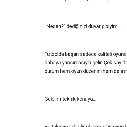
“Neden?” dediğinizi duyar gibiyim…
Futbolda başarı sadece kaliteli oyuncu
sahaya yansımasıyla gelir. Çok sayıd
durum hem oyun düzenini hem de alına
Gelelim teknik konuya…
Bu takımın yıllardır oluşmuş bir oyun k