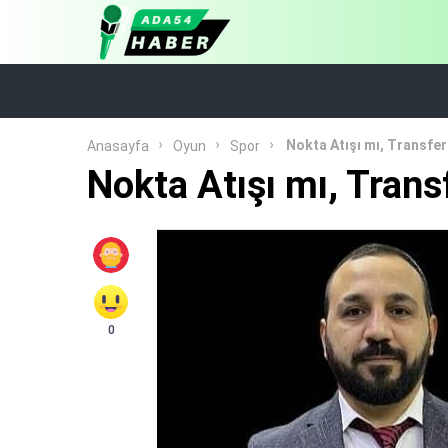
Nokta Atışı mı, Transf
Anasayfa
Oyun
Spor
Nokta Atışı mı, Tran
0