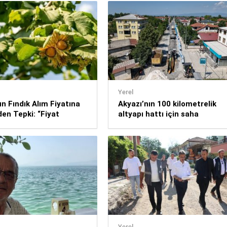
Yerel
 Fındık Alım Fiyatına
Akyazı’nın 100 kilometrelik
den Tepki: “Fiyat
altyapı hattı için saha
 Değerlendirilmeli”
çalışmaları başladı
Yerel