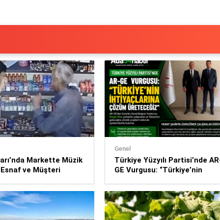
Genel
arı’nda Markette Müzik
Türkiye Yüzyılı Partisi’nde AR
 Esnaf ve Müşteri
GE Vurgusu: “Türkiye’nin
e Dans Etti
İhtiyaçlarına Çözüm
Üreteceğiz”