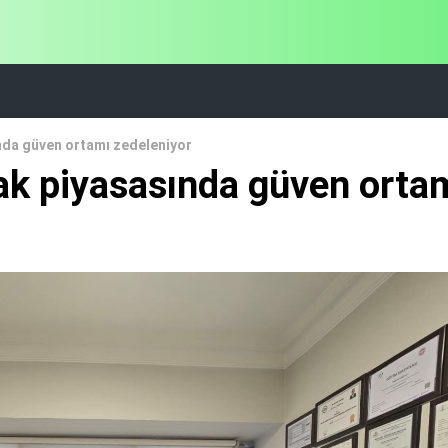
nda güven ortamı zedeleniyor
ak piyasasında güven orta