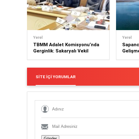
Yerel
Yerel
TBMM Adalet Komisyonu’nda
Sapanc
Gerginlik: Sakaryalı Vekil
Gelişm
Bülbül ile İYİ Partili Dalgın
Yıla Gö
Arasında Tartışma
Yüksek
SITE İÇI YORUMLAR
Gönder