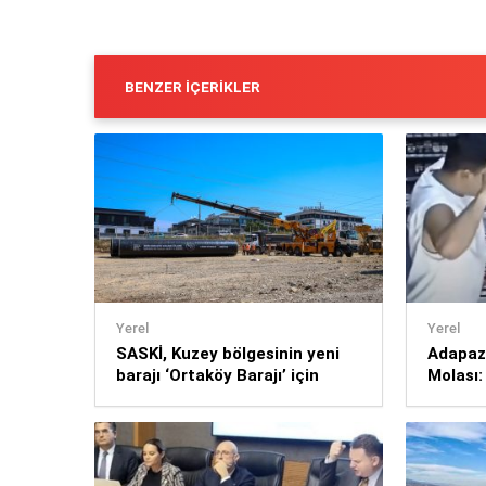
BENZER İÇERIKLER
Yerel
Yerel
SASKİ, Kuzey bölgesinin yeni
Adapaz
barajı ‘Ortaköy Barajı’ için
Molası:
proje sürecine başladı
Birlikt