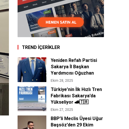
TREND İÇERİKLER
Yeniden Refah Partisi
Sakarya İl Başkan
Yardımcısı Oğuzhan
Tepe’den 29 Ekim
Ekim 28, 2025
Cumhuriyet Bayramı
Türkiye’nin İlk Hızlı Tren
Mesajı 🇹🇷
Fabrikası Sakarya’da
Yükseliyor 🚄🇹🇷
Ekim 27, 2025
BBP’li Meclis Üyesi Uğur
Başsöz’den 29 Ekim