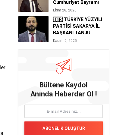
Cumhuriyet Bayramı
Mesajı 🇹🇷
Ekim 28, 2025
🇹🇷 TÜRKİYE YÜZYILI
PARTİSİ SAKARYA İL
BAŞKANI TANJU
BOZAN’DAN 10 KASIM
Kasım 9, 2025
MESAJI
ler
Bültene Kaydol
Anında Haberdar Ol !
ABONELİK OLUŞTUR
sa