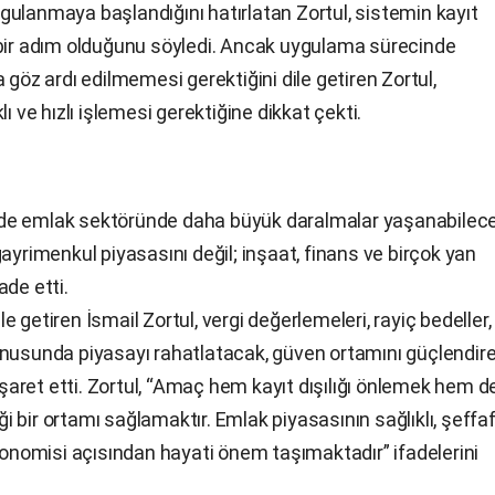
uygulanmaya başlandığını hatırlatan Zortul, sistemin kayıt
 bir adım olduğunu söyledi. Ancak uygulama sürecinde
 göz ardı edilmemesi gerektiğini dile getiren Zortul,
ı ve hızlı işlemesi gerektiğine dikkat çekti.
de emlak sektöründe daha büyük daralmalar yaşanabilece
ayrimenkul piyasasını değil; inşaat, finans ve birçok yan
ade etti.
ile getiren İsmail Zortul, vergi değerlemeleri, rayiç bedeller,
onusunda piyasayı rahatlatacak, güven ortamını güçlendir
aret etti. Zortul, “Amaç hem kayıt dışılığı önlemek hem d
 bir ortamı sağlamaktır. Emlak piyasasının sağlıklı, şeffa
ekonomisi açısından hayati önem taşımaktadır” ifadelerini