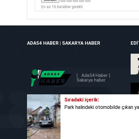
En az 10 karakter gerekli
ADA54 HABER | SAKARYA HABER
EDI
|
Ada54 Haber |
Sakarya haber
Sıradaki içerik:
Park halindeki otomobilde çıkan ya