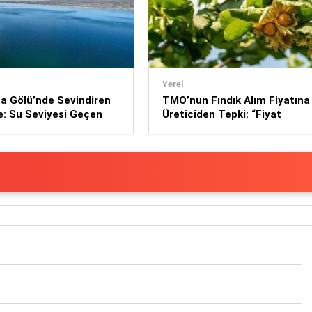
Yerel
a Gölü’nde Sevindiren
TMO’nun Fındık Alım Fiyatına
e: Su Seviyesi Geçen
Üreticiden Tepki: “Fiyat
re 11 Santimetre
Yeniden Değerlendirilmeli”