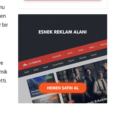
unu
nen
 bir
ye
omik
tti.