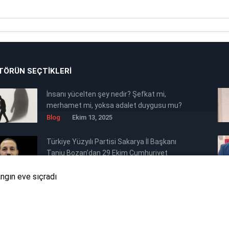
TÖRÜN SEÇTIKLERI
İnsanı yücelten şey nedir? Şefkat mi,
merhamet mi, yoksa adalet duygusu mu?
Blog
Ekim 13, 2025
Türkiye Yüzyılı Partisi Sakarya İl Başkanı
Tanju Bozan’dan 29 Ekim Cumhuriyet
Bayramı Mesajı 🇹🇷
Genel
Ekim 28, 2025
ngın eve sıçradı
Türkiye Yüzyılı Partisi Engelli Bireyler
Koordinasyon Merkezi Başkanı Orhan
Ertürk’ten Siyasi Mesaj Niteliğinde 29
Genel
Ekim 28, 2025
Ekim Cumhuriyet Bayramı Kutlaması 🇹🇷