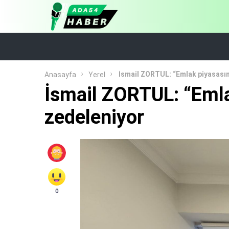
İsmail ZORTUL: “Emlak piyasası
Anasayfa
Yerel
İsmail ZORTUL: “Eml
zedeleniyor
0