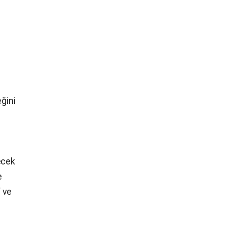
ğini
ecek
e
f ve