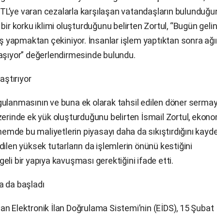
on TL’ye varan cezalarla karşılaşan vatandaşların bulunduğ
bir korku iklimi oluşturduğunu belirten Zortul, “Bugün geli
ış yapmaktan çekiniyor. İnsanlar işlem yaptıktan sonra ağır
taşıyor” değerlendirmesinde bulundu.
aştırıyor
gulanmasının ve buna ek olarak tahsil edilen döner serma
zerinde ek yük oluşturduğunu belirten İsmail Zortul, ekon
önemde bu maliyetlerin piyasayı daha da sıkıştırdığını kayde
ilen yüksek tutarların da işlemlerin önünü kestiğini
li bir yapıya kavuşması gerektiğini ifade etti.
a da başladı
an Elektronik İlan Doğrulama Sistemi’nin (EİDS), 15 Şubat