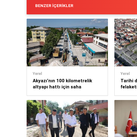
BENZER İÇERIKLER
Yerel
Yerel
Akyazı’nın 100 kilometrelik
Tarihi 
altyapı hattı için saha
felaket
çalışmaları başladı
Ağusto