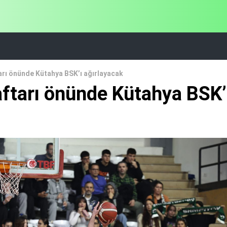
arı önünde Kütahya BSK’ı ağırlayacak
aftarı önünde Kütahya BSK’