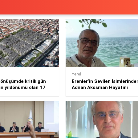
Yerel
dönüşümde kritik gün
Erenler’in Sevilen İsimlerinde
in yıldönümü olan 17
Adnan Akosman Hayatını
s
Kaybett