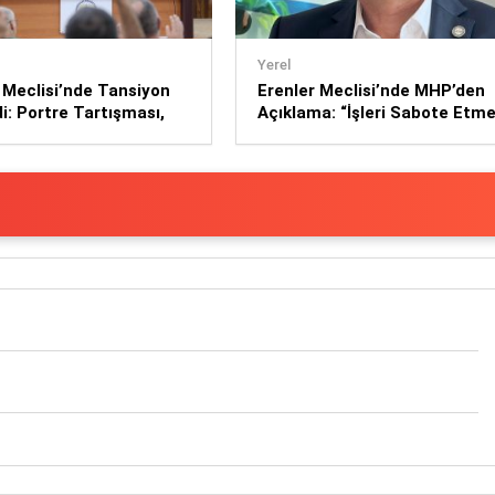
Yerel
 Meclisi’nde Tansiyon
Erenler Meclisi’nde MHP’den
i: Portre Tartışması,
Açıklama: “İşleri Sabote Etm
leştirileri ve Sert
Gibi Bir Niyetimiz Yok”