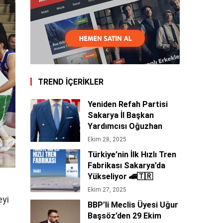
TREND İÇERİKLER
Yeniden Refah Partisi
Sakarya İl Başkan
Yardımcısı Oğuzhan
Tepe’den 29 Ekim
Ekim 28, 2025
Cumhuriyet Bayramı
Türkiye’nin İlk Hızlı Tren
Mesajı 🇹🇷
Fabrikası Sakarya’da
Yükseliyor 🚄🇹🇷
Ekim 27, 2025
eyi
BBP’li Meclis Üyesi Uğur
Başsöz’den 29 Ekim