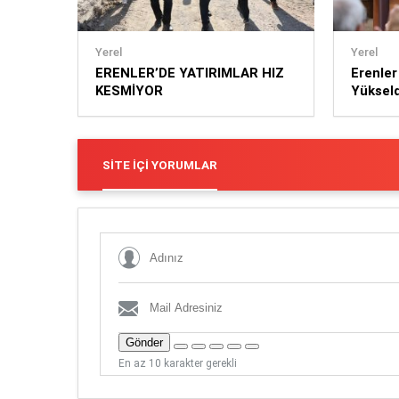
Yerel
Yerel
ERENLER’DE YATIRIMLAR HIZ
Erenler
KESMİYOR
Yükseld
Eryap E
Sözler
SITE İÇI YORUMLAR
Gönder
En az 10 karakter gerekli