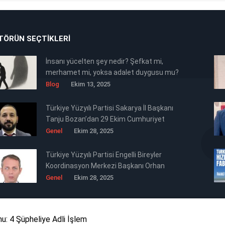
TÖRÜN SEÇTIKLERI
İnsanı yücelten şey nedir? Şefkat mi,
merhamet mi, yoksa adalet duygusu mu?
Blog
Ekim 13, 2025
Türkiye Yüzyılı Partisi Sakarya İl Başkanı
Tanju Bozan’dan 29 Ekim Cumhuriyet
Bayramı Mesajı 🇹🇷
Genel
Ekim 28, 2025
Türkiye Yüzyılı Partisi Engelli Bireyler
Koordinasyon Merkezi Başkanı Orhan
Ertürk’ten Siyasi Mesaj Niteliğinde 29
Genel
Ekim 28, 2025
Ekim Cumhuriyet Bayramı Kutlaması 🇹🇷
: 4 Şüpheliye Adli İşlem
Tüm Hakkı Saklıdır © 2025 TB Haber Medya