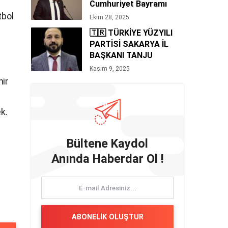
Cumhuriyet Bayramı
Mesajı 🇹🇷
tbol
Ekim 28, 2025
🇹🇷 TÜRKİYE YÜZYILI
PARTİSİ SAKARYA İL
BAŞKANI TANJU
BOZAN’DAN 10 KASIM
Kasım 9, 2025
MESAJI
hir
k.
Bültene Kaydol
Anında Haberdar Ol !
ABONELİK OLUŞTUR