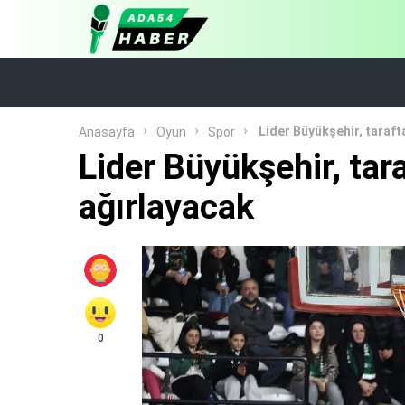
Lider Büyükşehir, taraft
Anasayfa
Oyun
Spor
Lider Büyükşehir, tar
ağırlayacak
0