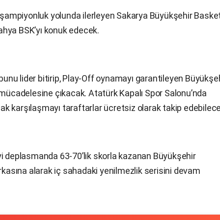
şampiyonluk yolunda ilerleyen
Sakarya
Büyükşehir Baske
tahya
BSK’yı
konuk edecek.
ubunu lider bitirip, Play-Off oynamayı garantileyen Büyükşe
 mücadelesine çıkacak.
Atatürk
Kapalı
Spor Salonu’nda
ak karşılaşmayı taraftarlar
ücretsiz olarak takip edebilece
yi deplasmanda 63-70’lik skorla kazanan Büyükşehir
arkasına alarak iç sahadaki yenilmezlik serisini devam