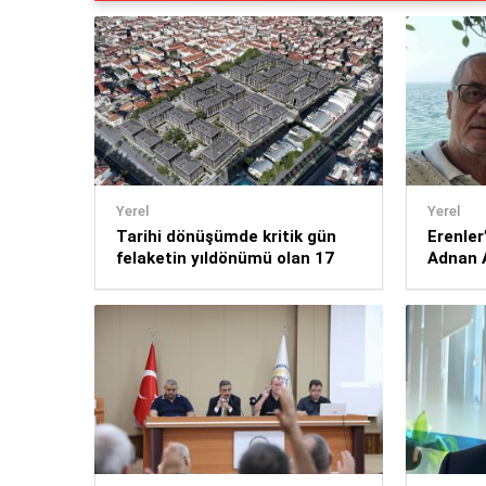
Yerel
Yerel
Tarihi dönüşümde kritik gün
Erenler
felaketin yıldönümü olan 17
Adnan 
Ağustos
Kaybet