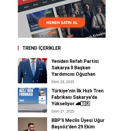
TREND İÇERİKLER
Yeniden Refah Partisi
Sakarya İl Başkan
Yardımcısı Oğuzhan
Tepe’den 29 Ekim
Ekim 28, 2025
Cumhuriyet Bayramı
Türkiye’nin İlk Hızlı Tren
Mesajı 🇹🇷
Fabrikası Sakarya’da
Yükseliyor 🚄🇹🇷
Ekim 27, 2025
BBP’li Meclis Üyesi Uğur
Başsöz’den 29 Ekim