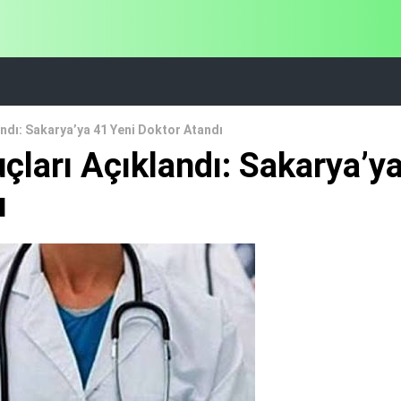
ndı: Sakarya’ya 41 Yeni Doktor Atandı
çları Açıklandı: Sakarya’y
ı