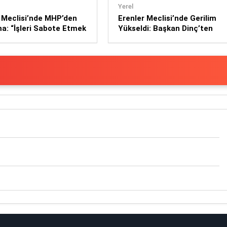
Yerel
 Meclisi’nde MHP’den
Erenler Meclisi’nde Gerilim
a: “İşleri Sabote Etmek
Yükseldi: Başkan Dinç’ten
r Niyetimiz Yok”
Birlik ve Beraberlik Çağrısı