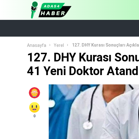
127. DHY Kurası Sonuçları Açıkla
Anasayfa
Yerel
127. DHY Kurası Sonu
41 Yeni Doktor Atand
0