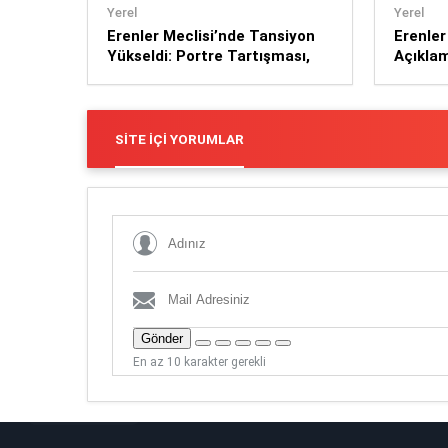
Yerel
Yerel
Erenler Meclisi’nde Tansiyon
Erenler
Yükseldi: Portre Tartışması,
Açıklam
Eryap Eleştirileri ve Sert
Gibi Bi
Sözler
SITE İÇI YORUMLAR
Gönder
En az 10 karakter gerekli