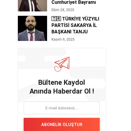
Cumhuriyet Bayramı
Mesajı 🇹🇷
Ekim 28, 2025
🇹🇷 TÜRKİYE YÜZYILI
PARTİSİ SAKARYA İL
BAŞKANI TANJU
BOZAN’DAN 10 KASIM
Kasım 9, 2025
MESAJI
Bültene Kaydol
Anında Haberdar Ol !
ABONELİK OLUŞTUR