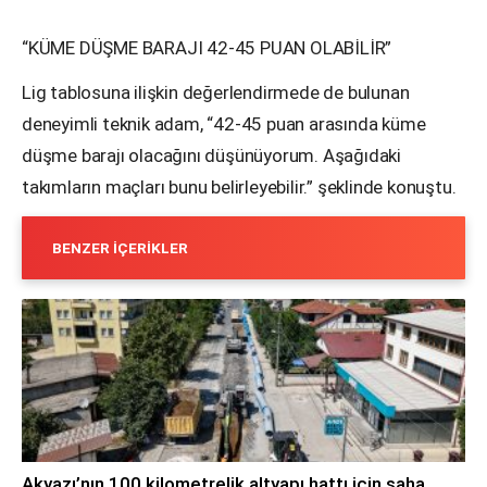
“KÜME DÜŞME BARAJI 42-45 PUAN OLABİLİR”
Lig tablosuna ilişkin değerlendirmede de bulunan
deneyimli teknik adam, “42-45 puan arasında küme
düşme barajı olacağını düşünüyorum. Aşağıdaki
takımların maçları bunu belirleyebilir.” şeklinde konuştu.
BENZER İÇERIKLER
Akyazı’nın 100 kilometrelik altyapı hattı için saha