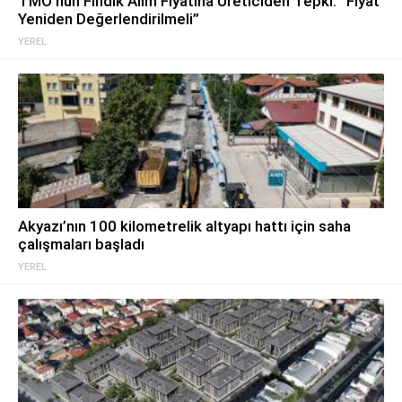
TMO’nun Fındık Alım Fiyatına Üreticiden Tepki: “Fiyat
Yeniden Değerlendirilmeli”
YEREL
Akyazı’nın 100 kilometrelik altyapı hattı için saha
çalışmaları başladı
YEREL