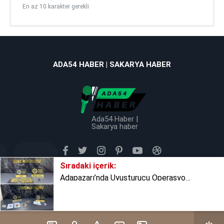
En az 10 karakter gerekli
ADA54 HABER | SAKARYA HABER
Ada54 Haber |
Sakarya haber
Sıradaki içerik:
Adapazarı’nda Uyuşturucu Operasyonu: 2 Şüpheli Tutuklandı
Tüm Hakkı Saklıdır © 2025 TB Haber Medya