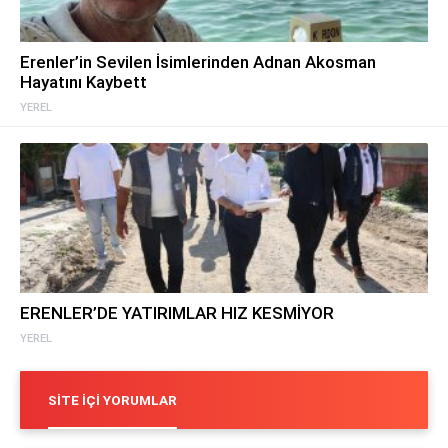
Erenler’in Sevilen İsimlerinden Adnan Akosman
Hayatını Kaybett
YEREL
ERENLER’DE YATIRIMLAR HIZ KESMİYOR
YEREL
SITE İÇI YORUMLAR