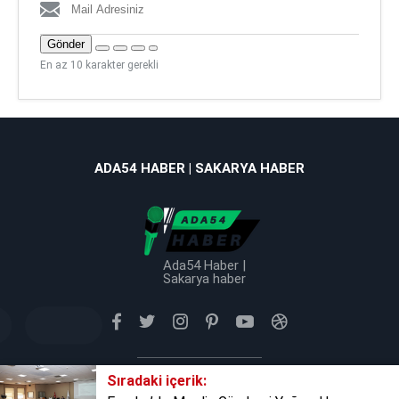
Gönder
En az 10 karakter gerekli
ADA54 HABER | SAKARYA HABER
Ada54 Haber |
Sakarya haber
Sıradaki içerik:
Tüm Hakkı Saklıdır © 2025 TB Haber Medya