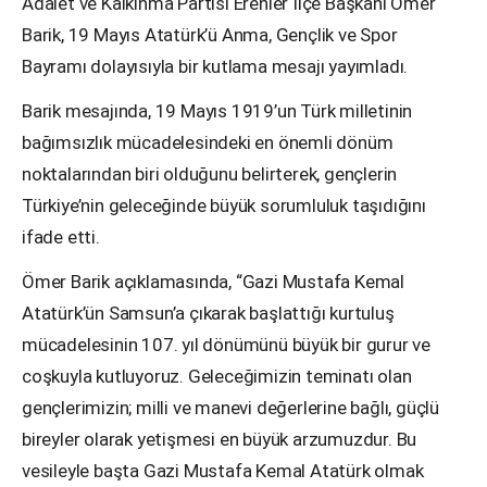
Adalet ve Kalkınma Partisi Erenler İlçe Başkanı Ömer
Barik, 19 Mayıs Atatürk’ü Anma, Gençlik ve Spor
Bayramı dolayısıyla bir kutlama mesajı yayımladı.
Barik mesajında, 19 Mayıs 1919’un Türk milletinin
bağımsızlık mücadelesindeki en önemli dönüm
noktalarından biri olduğunu belirterek, gençlerin
Türkiye’nin geleceğinde büyük sorumluluk taşıdığını
ifade etti.
Ömer Barik açıklamasında, “Gazi Mustafa Kemal
Atatürk’ün Samsun’a çıkarak başlattığı kurtuluş
mücadelesinin 107. yıl dönümünü büyük bir gurur ve
coşkuyla kutluyoruz. Geleceğimizin teminatı olan
gençlerimizin; milli ve manevi değerlerine bağlı, güçlü
bireyler olarak yetişmesi en büyük arzumuzdur. Bu
vesileyle başta Gazi Mustafa Kemal Atatürk olmak