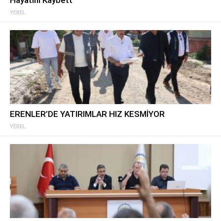
Hayatını Kaybett
YEREL
ERENLER’DE YATIRIMLAR HIZ KESMİYOR
YEREL