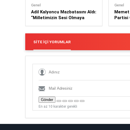
Genel
Genel
Adil Kalyoncu Mazbatasını Aldı:
Memet K
“Milletimizin Sesi Olmaya
Partisi
Devam Edeceğiz”
Yardımc
SITE İÇI YORUMLAR
Gönder
En az 10 karakter gerekli