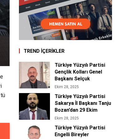
TREND İÇERİKLER
Türkiye Yüzyılı Partisi
Gençlik Kolları Genel
le
Başkanı Selçuk
Bakır’dan 29 Ekim
i
Ekim 28, 2025
Cumhuriyet Bayramı
stü
Türkiye Yüzyılı Partisi
Mesajı 🇹🇷
Sakarya İl Başkanı Tanju
Bozan’dan 29 Ekim
Cumhuriyet Bayramı
Ekim 28, 2025
Mesajı 🇹🇷
Türkiye Yüzyılı Partisi
Engelli Bireyler