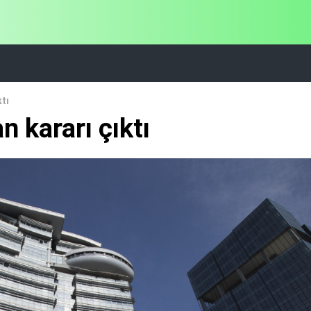
ktı
n kararı çıktı