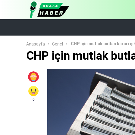
CHP için mutlak butlan kararı çı
Anasayfa
Genel
CHP için mutlak butla
0