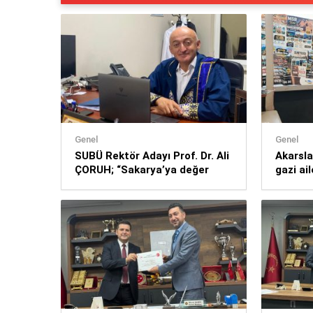
Genel
Genel
SUBÜ Rektör Adayı Prof. Dr. Ali
Akarsla
ÇORUH; “Sakarya’ya değer
gazi ai
katan bir üniversite inşa
etmek istiyorum”