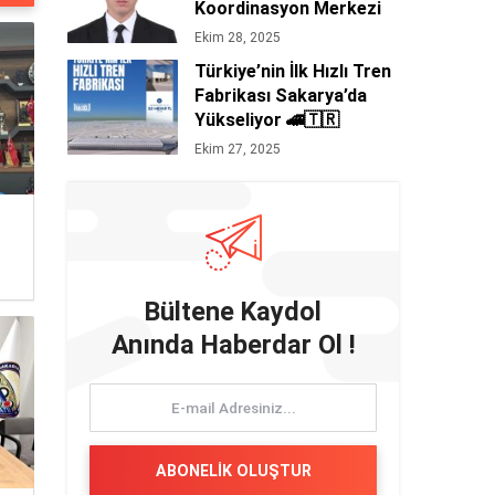
Koordinasyon Merkezi
Başkanı Orhan
Ekim 28, 2025
Ertürk’ten Siyasi Mesaj
Türkiye’nin İlk Hızlı Tren
Niteliğinde 29 Ekim
Fabrikası Sakarya’da
Cumhuriyet Bayramı
Yükseliyor 🚄🇹🇷
Kutlaması 🇹🇷
Ekim 27, 2025
Bültene Kaydol
Anında Haberdar Ol !
ABONELİK OLUŞTUR