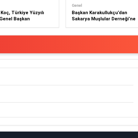
Genel
oç, Türkiye Yüzyılı
Başkan Karakullukçu’dan
 Genel Başkan
Sakarya Muşlular Derneği’ne
ılığı görevine atandı
ziyaret