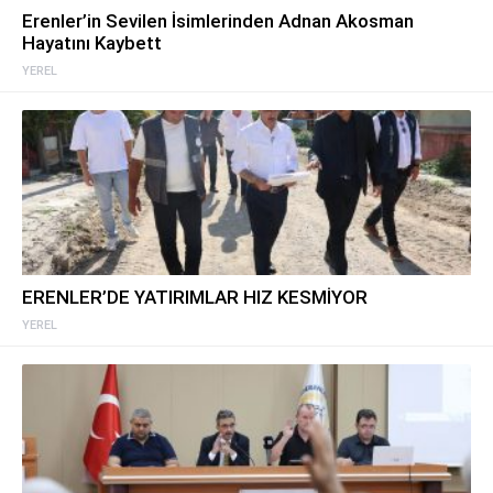
Erenler’in Sevilen İsimlerinden Adnan Akosman
Hayatını Kaybett
YEREL
ERENLER’DE YATIRIMLAR HIZ KESMİYOR
YEREL