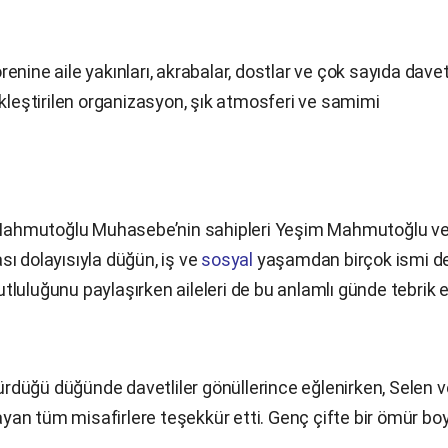
nine aile yakınları, akrabalar, dostlar ve çok sayıda davet
ekleştirilen organizasyon, şık atmosferi ve samimi
Mahmutoğlu Muhasebe’nin sahipleri Yeşim Mahmutoğlu v
ı dolayısıyla düğün, iş ve
sosyal
yaşamdan birçok ismi de
mutluluğunu paylaşırken aileleri de bu anlamlı günde tebrik e
düğü düğünde davetliler gönüllerince eğlenirken, Selen v
mayan tüm misafirlere teşekkür etti. Genç çifte bir ömür bo