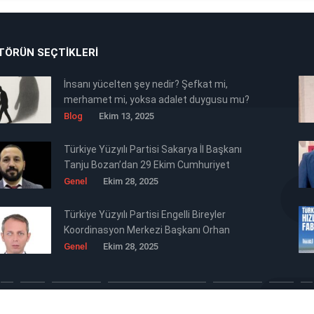
TÖRÜN SEÇTIKLERI
İnsanı yücelten şey nedir? Şefkat mi,
merhamet mi, yoksa adalet duygusu mu?
Blog
Ekim 13, 2025
Türkiye Yüzyılı Partisi Sakarya İl Başkanı
Tanju Bozan’dan 29 Ekim Cumhuriyet
Bayramı Mesajı 🇹🇷
Genel
Ekim 28, 2025
Türkiye Yüzyılı Partisi Engelli Bireyler
Koordinasyon Merkezi Başkanı Orhan
Ertürk’ten Siyasi Mesaj Niteliğinde 29
Genel
Ekim 28, 2025
Ekim Cumhuriyet Bayramı Kutlaması 🇹🇷
Tüm Hakkı Saklıdır © 2025 TB Haber Medya