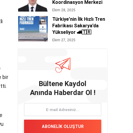
Koordinasyon Merkezi
Başkanı Orhan
Ekim 28, 2025
Ertürk’ten Siyasi Mesaj
Türkiye’nin İlk Hızlı Tren
li
Niteliğinde 29 Ekim
Fabrikası Sakarya’da
Cumhuriyet Bayramı
Yükseliyor 🚄🇹🇷
Kutlaması 🇹🇷
Ekim 27, 2025
e
 bir
Bültene Kaydol
tti.
Anında Haberdar Ol !
e
yu
ABONELİK OLUŞTUR