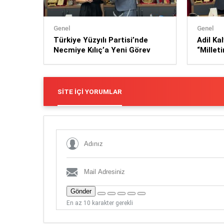
Genel
Genel
Türkiye Yüzyılı Partisi’nde
Adil Ka
Necmiye Kılıç’a Yeni Görev
“Millet
Devam 
SITE İÇI YORUMLAR
Gönder
En az 10 karakter gerekli