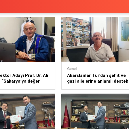
Genel
ktör Adayı Prof. Dr. Ali
Akarslanlar Tur’dan şehit ve
 “Sakarya’ya değer
gazi ailelerine anlamlı destek
ir üniversite inşa
istiyorum”