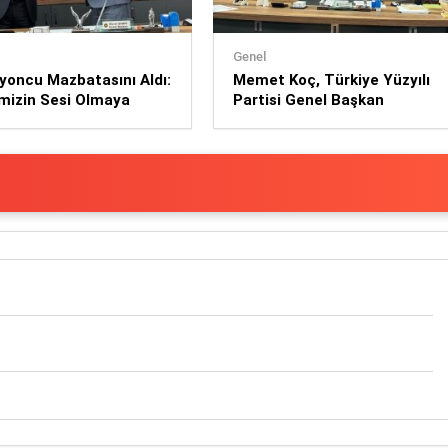
Genel
lyoncu Mazbatasını Aldı:
Memet Koç, Türkiye Yüzyılı
imizin Sesi Olmaya
Partisi Genel Başkan
Edeceğiz”
Yardımcılığı görevine atandı