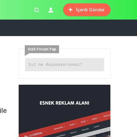
İçerik Gönder
Hızlı Yorum Yap
i
ile