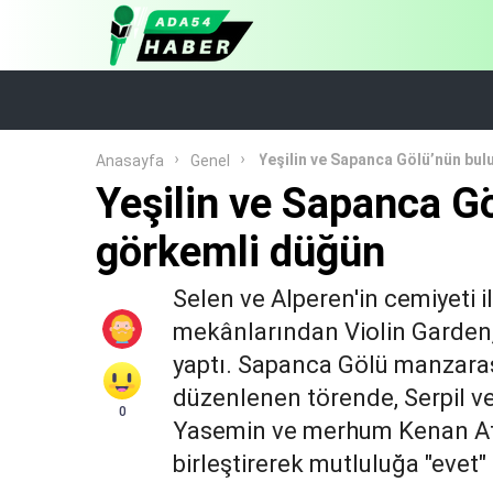
Yeşilin ve Sapanca Gölü’nün bu
Anasayfa
Genel
Yeşilin ve Sapanca G
görkemli düğün
Selen ve Alperen'in cemiyeti 
mekânlarından Violin Garden,
yaptı. Sapanca Gölü manzarası
düzenlenen törende, Serpil ve
0
Yasemin ve merhum Kenan Ateş
birleştirerek mutluluğa "evet"