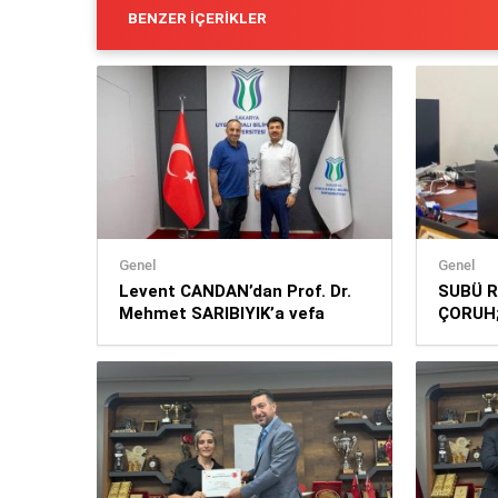
BENZER İÇERIKLER
Genel
Genel
Levent CANDAN’dan Prof. Dr.
SUBÜ Re
Mehmet SARIBIYIK’a vefa
ÇORUH;
ziyareti
katan b
etmek 