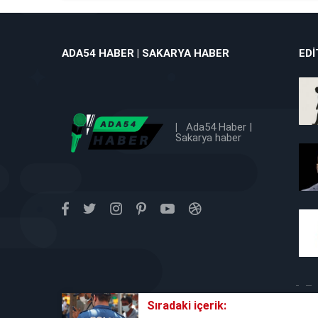
ADA54 HABER | SAKARYA HABER
EDI
|
Ada54 Haber |
Sakarya haber
Sıradaki içerik: