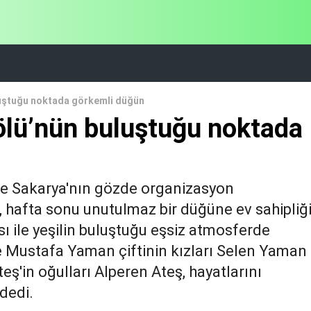
luştuğu noktada görkemli düğün
ölü’nün buluştuğu noktada
ile Sakarya'nın gözde organizasyon
 hafta sonu unutulmaz bir düğüne ev sahipliğ
 ile yeşilin buluştuğu eşsiz atmosferde
 Mustafa Yaman çiftinin kızları Selen Yaman 
'in oğulları Alperen Ateş, hayatlarını
 dedi.