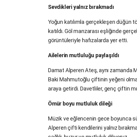
Sevdikleri yalnız bırakmadı
Yoğun katılımla gerçekleşen düğün töre
katıldı. Göl manzarası eşliğinde gerç
görüntüleriyle hafızalarda yer etti.
Ailelerin mutluluğu paylaşıldı
Damat Alperen Ateş, aynı zamanda 
Baki Mahmutoğlu çiftinin yeğeni olmas
araya getirdi. Davetliler, genç çiftin 
Ömür boyu mutluluk dileği
Müzik ve eğlencenin gece boyunca sür
Alperen çifti kendilerini yalnız bırak
sağlık, huzur ve mutluluk diliyoruz.