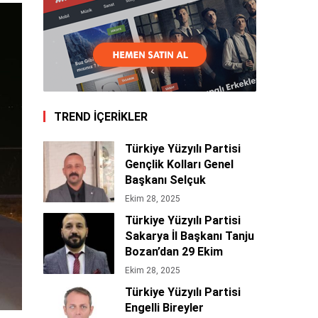
TREND İÇERİKLER
Türkiye Yüzyılı Partisi
Gençlik Kolları Genel
Başkanı Selçuk
Bakır’dan 29 Ekim
Ekim 28, 2025
Cumhuriyet Bayramı
Türkiye Yüzyılı Partisi
Mesajı 🇹🇷
Sakarya İl Başkanı Tanju
Bozan’dan 29 Ekim
Cumhuriyet Bayramı
Ekim 28, 2025
Mesajı 🇹🇷
Türkiye Yüzyılı Partisi
Engelli Bireyler