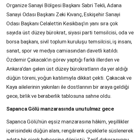
Organize Sanayi Bölgesi Başkanı Sabri Tekli, Adana
Sanayi Odası Başkanı Zeki Kıvanç, Eskişehir Sanayi
Odası Başkanı Celalettin Kesikbaş’ın yanı sıra çok
sayıda üst düzey bürokrat, siyasi parti temsilcisi, oda ve
borsa başkanı, sivil toplum kuruluşu temsilcisi, iş insanı,
sanat, spor ve medya camiasından davetli katıldı.
Özdemir Çakacak’ın görev yaptığı farklı illerden ve
Ankara’dan gelen üst düzey bürokratların da yer aldığı
düğün töreni, yoğun katılımıyla dikkat çekti. Çakacak ve
Kaya ailelerinin yakınları ile dostlarının bir araya geldiği
gece, birlik ve beraberlik tablosuna sahne oldu.
Sapanca Gölü manzarasında unutulmaz gece
Sapanca Gölü’nün eşsiz manzarasına hâkim, yeşillikler
içerisindeki düğün alanı, rengârenk çiçeklerle süslenerek
adeta bir çiçek bahçesine dönüştü. Zarif dekorasyonu