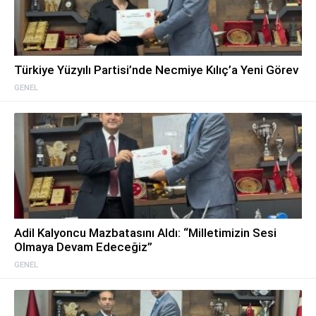
Türkiye Yüzyılı Partisi’nde Necmiye Kılıç’a Yeni Görev
GENEL
Adil Kalyoncu Mazbatasını Aldı: “Milletimizin Sesi
Olmaya Devam Edeceğiz”
GENEL