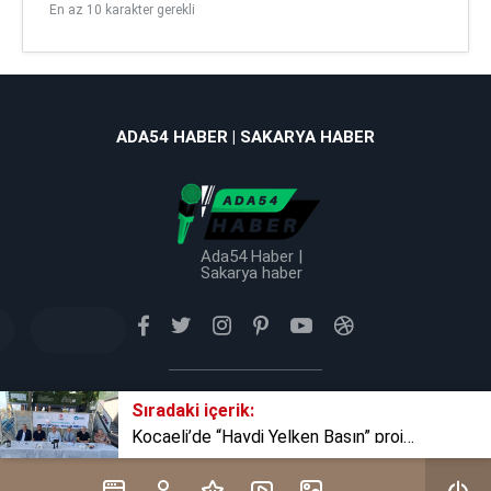
En az 10 karakter gerekli
ADA54 HABER | SAKARYA HABER
Ada54 Haber |
Sakarya haber
Sıradaki içerik:
Tüm Hakkı Saklıdır © 2025 TB Haber Medya
Kocaeli’de “Haydi Yelken Basın” projesi tanıtıldı