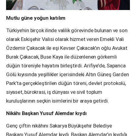
Mutlu güne yoğun katılım
Türkiye’nin birçok ilinde valilik görevinde bulunan ve son
olarak Eskişehir Valisi olarak hizmet veren Emekli Vali
Özdemir Çakacak ile eşi Kevser Çakacak’ın oğlu Avukat
Burak Çakacak, Buse Kaya ile düzenlenen görkemli
düğün töreniyle hayatını birleştirdi. Arifiye’de, Sapanca
Gölü kıyısında yeşillikler içerisindeki Altın Güneş Garden
Park’ta gerçekleştirilen düğün töreni, devlet protokolü,
siyaset, bürokrasi, iş dünyası ve sivil toplum
kuruluşlarının seçkin isimlerini bir araya getirdi.
Nikâhı Başkan Yusuf Alemdar kıydı
Genç çiftin nikâhını Sakarya Büyükşehir Belediye
Başkanı Yusuf Alemdar kıydı. Başkan Alemdar’ın kıydığı