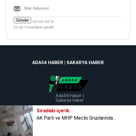
Gönder
En az 10 karakter gerekli
ADA54 HABER | SAKARYA HABER
Ada54 Haber |
Sakarya haber
Sıradaki içerik:
AK Parti ve MHP Meclis Gruplarından Erdoğan Fotoğrafı Olayına Ortak Açıklama