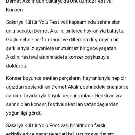
Demet Akalın’dan Sakarya’da Unutulmaz Festival
Konseri
Sakarya Kültür Yolu Festivali kapsamında sahne alan
ünlü sanatçı Demet Akalın, binlerce hayranıyla buluştu.
Güçlü sahne performansı ve dillerden düşmeyen hit
şarkılarıyla izleyenlere unutulmaz bir gece yaşatan
Akalın, festival alanını adeta konser coşkusuyla
doldurdu.
Konser boyunca sevilen parçalarını hayranlarıyla hep bir
ağızdan seslendiren Demet Akalın, sahnedeki enerjisi ve
samimi tavırlarıyla büyük beğeni topladı. Renkli anlara
sahne olan konser, festivale katılan vatandaşlardan
yoğun ilgi gördü.
Sakarya Kültür Yolu Festivali, birbirinden farklı
etkinlikleriyle sanatseverleri buluşturmaya devam