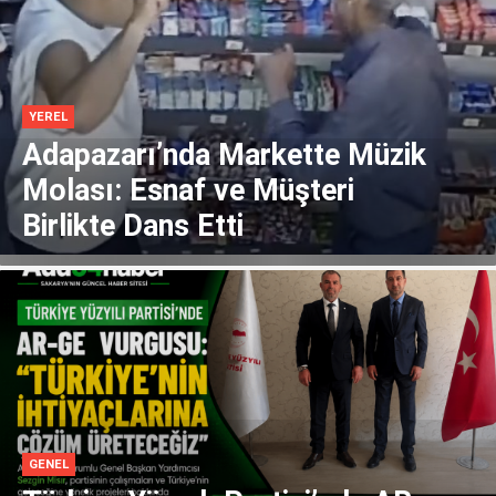
YEREL
Adapazarı’nda Markette Müzik
Molası: Esnaf ve Müşteri
Birlikte Dans Etti
GENEL