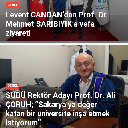
GENEL
Levent CANDAN’dan Prof. Dr.
Mehmet SARIBIYIK’a vefa
ziyareti
GENEL
SUBÜ Rektör Adayı Prof. Dr. Ali
ÇORUH; “Sakarya’ya değer
katan bir üniversite inşa etmek
istiyorum”