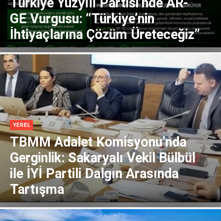
Türkiye Yüzyılı Partisi’nde AR-
GE Vurgusu: “Türkiye’nin
İhtiyaçlarına Çözüm Üreteceğiz”
YEREL
TBMM Adalet Komisyonu’nda
Gerginlik: Sakaryalı Vekil Bülbül
ile İYİ Partili Dalgın Arasında
Tartışma