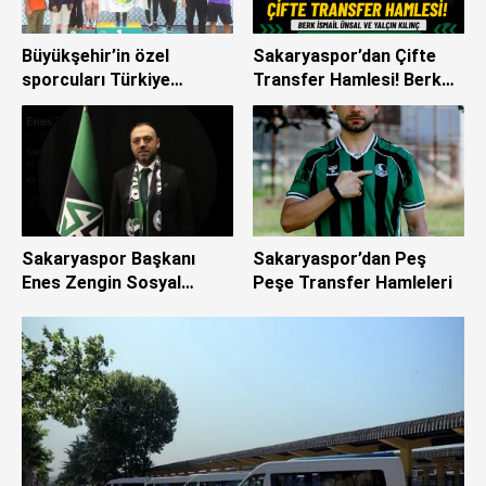
Büyükşehir’in özel
Sakaryaspor’dan Çifte
sporcuları Türkiye
Transfer Hamlesi! Berk
Şampiyonası’nı
İsmail Ünsal ve Yalçın
derecelerle tamamladı
Kılınç Resmen
Sakaryaspor’da
Sakaryaspor Başkanı
Sakaryaspor’dan Peş
Enes Zengin Sosyal
Peşe Transfer Hamleleri
Medya Hesabından
Açıklama Yaptı