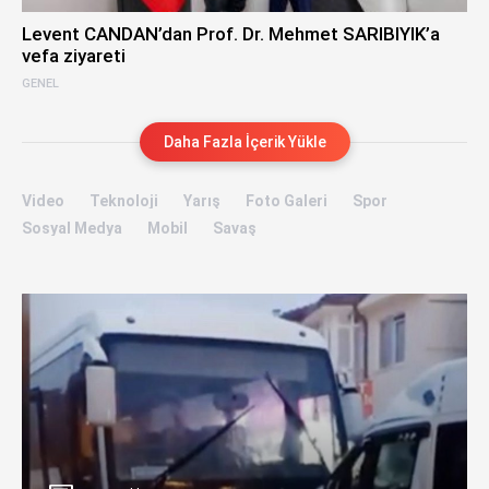
Levent CANDAN’dan Prof. Dr. Mehmet SARIBIYIK’a
vefa ziyareti
GENEL
Daha Fazla İçerik Yükle
Video
Teknoloji
Yarış
Foto Galeri
Spor
Sosyal Medya
Mobil
Savaş