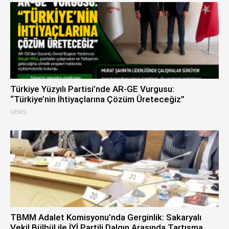
Türkiye Yüzyılı Partisi’nde AR-GE Vurgusu:
“Türkiye’nin İhtiyaçlarına Çözüm Üreteceğiz”
GENEL
TBMM Adalet Komisyonu’nda Gerginlik: Sakaryalı
Vekil Bülbül ile İYİ Partili Dalgın Arasında Tartışma