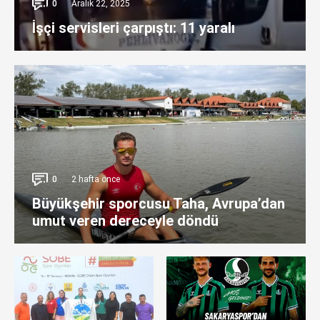
0
Aralık 22, 2025
İşçi servisleri çarpıştı: 11 yaralı
0
2 hafta önce
Büyükşehir sporcusu Taha, Avrupa’dan
umut veren dereceyle döndü