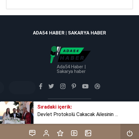
ADA54 HABER | SAKARYA HABER
Ada54 Haber |
Sakarya haber
Sıradaki içerik:
Tüm Hakkı Saklıdır © 2025 TB Haber Medya
Devlet Protokolü Çakacak Ailesinin mutlu gününde buluştu